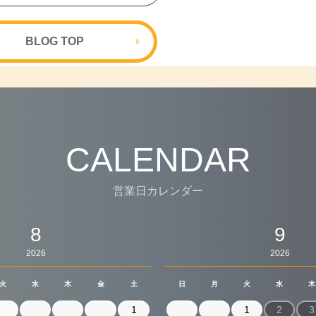
BLOG TOP
CALENDAR
営業日カレンダー
8
9
2026
2026
火
水
木
金
土
日
月
火
水
木
1
1
2
3