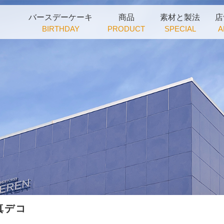
バースデーケーキ
商品
素材と製法
店
BIRTHDAY
PRODUCT
SPECIAL
A
真デコ