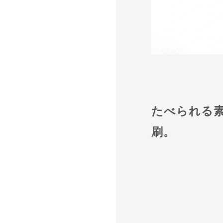
たべられる
刷。